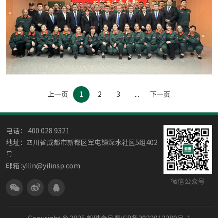
上一页
1
2
3
...
下一页
电话： 400 028 9321
地址：四川省成都市新都区军屯镇深水社区5组402
号
邮箱 :yilin@yilinsp.com
微信公众号